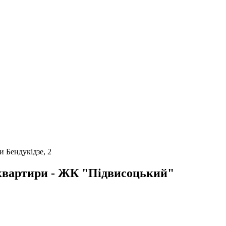
и Бендукідзе, 2
2 квартири - ЖК "Підвисоцький"