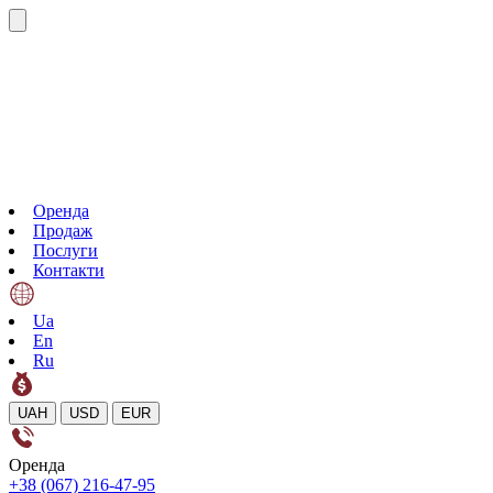
Оренда
Продаж
Послуги
Контакти
Ua
En
Ru
UAH
USD
EUR
Оренда
+38 (067) 216-47-95