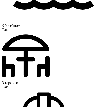
З басейном
Так
З терасою
Так