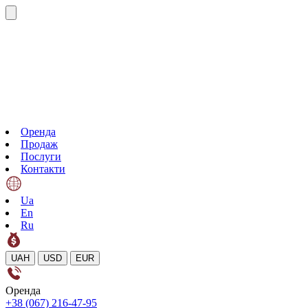
Оренда
Продаж
Послуги
Контакти
Ua
En
Ru
UAH
USD
EUR
Оренда
+38 (067) 216-47-95