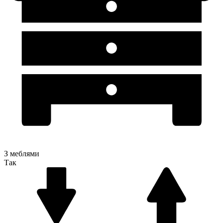
З меблями
Так