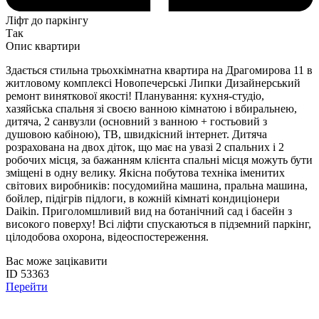
Ліфт до паркінгу
Так
Опис квартири
Здається стильна трьохкімнатна квартира на Драгомирова 11 в
житловому комплексі Новопечерські Липки Дизайнерський
ремонт виняткової якості! Планування: кухня-студіо,
хазяйська спальня зі своєю ванною кімнатою і вбиральнею,
дитяча, 2 санвузли (основний з ванною + гостьовий з
душовою кабіною), ТВ, швидкісний інтернет. Дитяча
розрахована на двох діток, що має на увазі 2 спальних і 2
робочих місця, за бажанням клієнта спальні місця можуть бути
зміщені в одну велику. Якісна побутова техніка іменитих
світових виробників: посудомийна машина, пральна машина,
бойлер, підігрів підлоги, в кожній кімнаті кондиціонери
Daikin. Приголомшливий вид на ботанічний сад і басейн з
високого поверху! Всі ліфти спускаються в підземний паркінг,
цілодобова охорона, відеоспостереження.
Вас може зацікавити
ID 53363
Перейти