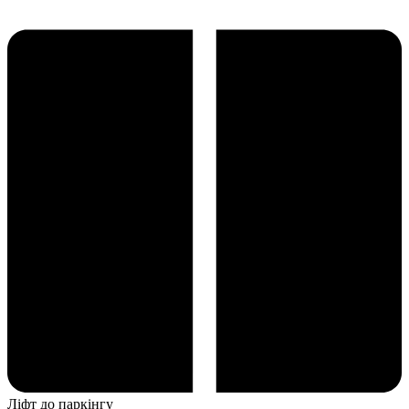
Ліфт до паркінгу