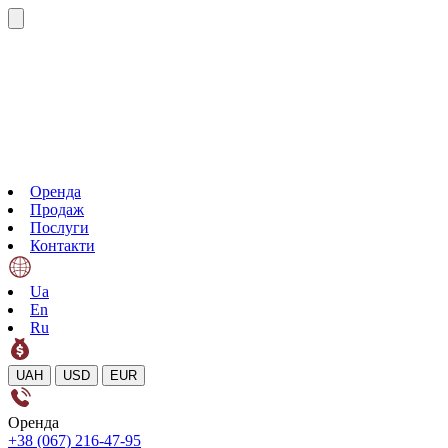
Оренда
Продаж
Послуги
Контакти
Ua
En
Ru
UAH
USD
EUR
Оренда
+38 (067) 216-47-95