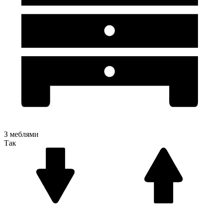
З меблями
Так