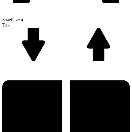
З меблями
Так