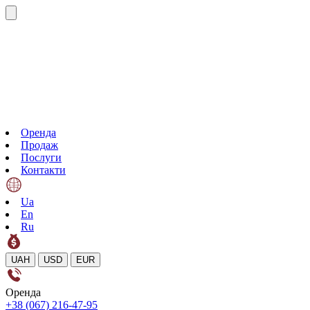
Оренда
Продаж
Послуги
Контакти
Ua
En
Ru
UAH
USD
EUR
Оренда
+38 (067) 216-47-95