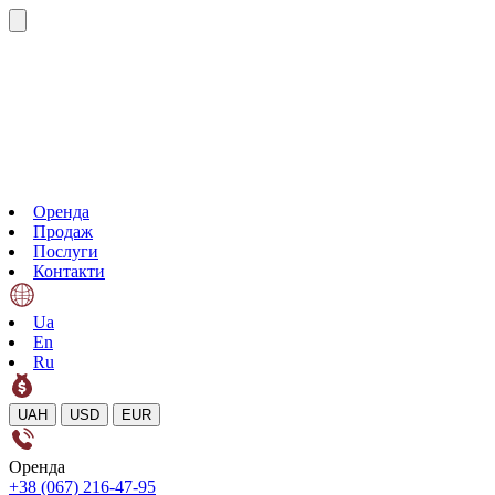
Оренда
Продаж
Послуги
Контакти
Ua
En
Ru
UAH
USD
EUR
Оренда
+38 (067) 216-47-95