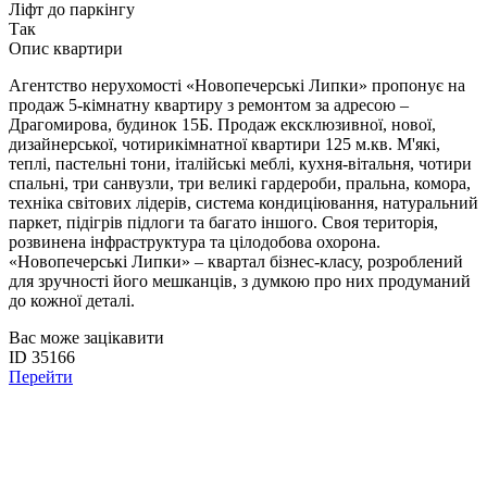
Ліфт до паркінгу
Так
Опис квартири
Агентство нерухомості «Новопечерські Липки» пропонує на
продаж 5-кімнатну квартиру з ремонтом за адресою –
Драгомирова, будинок 15Б. Продаж ексклюзивної, нової,
дизайнерської, чотирикімнатної квартири 125 м.кв. М'які,
теплі, пастельні тони, італійські меблі, кухня-вітальня, чотири
спальні, три санвузли, три великі гардероби, пральна, комора,
техніка світових лідерів, система кондиціювання, натуральний
паркет, підігрів підлоги та багато іншого. Своя територія,
розвинена інфраструктура та цілодобова охорона.
«Новопечерські Липки» – квартал бізнес-класу, розроблений
для зручності його мешканців, з думкою про них продуманий
до кожної деталі.
Вас може зацікавити
ID 35166
Перейти