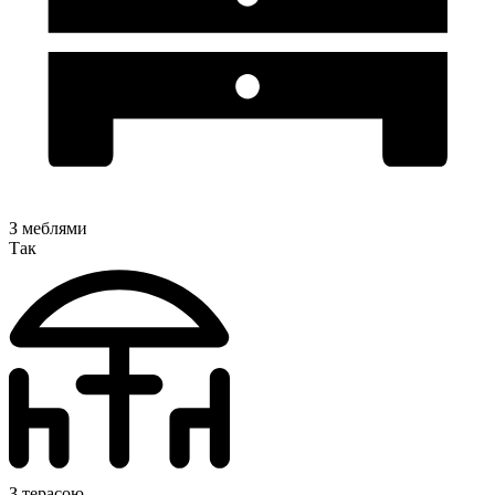
З меблями
Так
З терасою