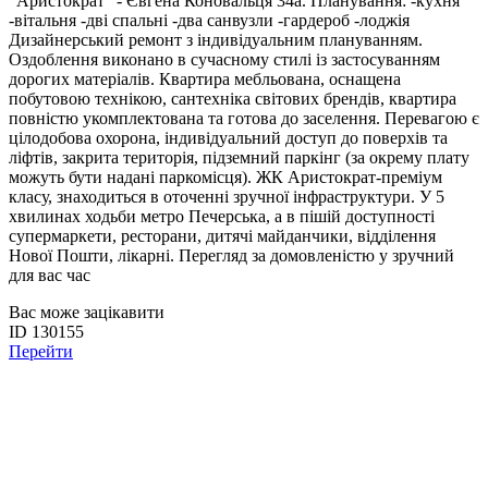
"Аристократ" - Євгена Коновальця 34а. Планування: -кухня
-вітальня -дві спальні -два санвузли -гардероб -лоджія
Дизайнерський ремонт з індивідуальним плануванням.
Оздоблення виконано в сучасному стилі із застосуванням
дорогих матеріалів. Квартира мебльована, оснащена
побутовою технікою, сантехніка світових брендів, квартира
повністю укомплектована та готова до заселення. Перевагою є
цілодобова охорона, індивідуальний доступ до поверхів та
ліфтів, закрита територія, підземний паркінг (за окрему плату
можуть бути надані паркомісця). ЖК Аристократ-преміум
класу, знаходиться в оточенні зручної інфраструктури. У 5
хвилинах ходьби метро Печерська, а в пішій доступності
супермаркети, ресторани, дитячі майданчики, відділення
Нової Пошти, лікарні. Перегляд за домовленістю у зручний
для вас час
Вас може зацікавити
ID 130155
Перейти