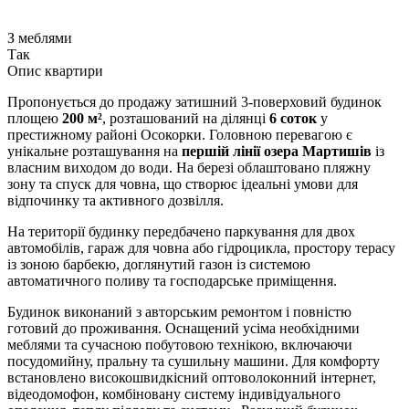
З меблями
Так
Опис квартири
Пропонується до продажу затишний 3-поверховий будинок
площею
200 м²
, розташований на ділянці
6 соток
у
престижному районі Осокорки. Головною перевагою є
унікальне розташування на
першій лінії озера Мартишів
із
власним виходом до води. На березі облаштовано пляжну
зону та спуск для човна, що створює ідеальні умови для
відпочинку та активного дозвілля.
На території будинку передбачено паркування для двох
автомобілів, гараж для човна або гідроцикла, простору терасу
із зоною барбекю, доглянутий газон із системою
автоматичного поливу та господарське приміщення.
Будинок виконаний з авторським ремонтом і повністю
готовий до проживання. Оснащений усіма необхідними
меблями та сучасною побутовою технікою, включаючи
посудомийну, пральну та сушильну машини. Для комфорту
встановлено високошвидкісний оптоволоконний інтернет,
відеодомофон, комбіновану систему індивідуального