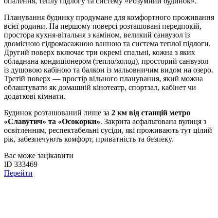
опалення, теплу підлогу та систему «Розумний будинок».
Планування будинку продумане для комфортного проживання
всієї родини. На першому поверсі розташовані передпокій,
простора кухня-вітальня з каміном, великий санвузол із
двомісною гідромасажною ванною та система теплої підлоги.
Другий поверх включає три окремі спальні, кожна з яких
обладнана кондиціонером (тепло/холод), просторий санвузол
із душовою кабіною та балкон із мальовничим видом на озеро.
Третій поверх — простір вільного планування, який можна
облаштувати як домашній кінотеатр, спортзал, кабінет чи
додаткові кімнати.
Будинок розташований лише за
2 км від станцій метро
«Славутич» та «Осокорки»
. Закрита асфальтована вулиця з
освітленням, респектабельні сусіди, які проживають тут цілий
рік, забезпечують комфорт, приватність та безпеку.
Вас може зацікавити
ID 333469
Перейти