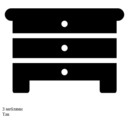
З меблями
Так