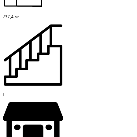
237,4 м²
1