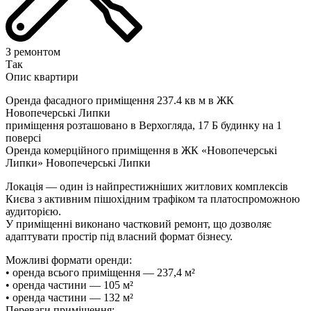
З ремонтом
Так
Опис квартири
Оренда фасадного приміщення 237.4 кв м в ЖК
Новопечерські Липки
приміщення розташовано в Верхогляда, 17 Б будинку на 1
поверсі
Оренда комерційного приміщення в ЖК «Новопечерські
Липки» Новопечерські Липки
Локація — один із найпрестижніших житлових комплексів
Києва з активним пішохідним трафіком та платоспроможною
аудиторією.
У приміщенні виконано частковий ремонт, що дозволяє
адаптувати простір під власний формат бізнесу.
Можливі формати оренди:
• оренда всього приміщення — 237,4 м²
• оренда частини — 105 м²
• оренда частини — 132 м²
Переваги приміщення: