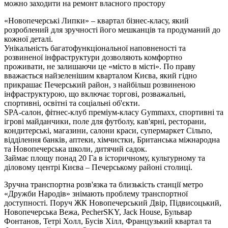
можно заходити на ремонт власного простору
«Новопечерські Липки» – квартал бізнес-класу, який
розроблений для зручності його мешканців та продуманий до
кожної деталі.
Унікальність багатофункціональної наповненості та
розвиненої інфраструктури дозволяють комфортно
проживати, не залишаючи це «місто в місті». По праву
вважається найзеленішим кварталом Києва, який гідно
прикрашає Печерський район, з найбільш розвиненою
інфраструктурою, що включає торгові, розважальні,
спортивні, освітні та соціальні об'єкти.
SPA-салон, фітнес-клуб преміум-класу Gymmaxx, спортивні та
ігрові майданчики, поле для футболу, кав'ярні, ресторани,
кондитерські, магазини, салони краси, супермаркет Сільпо,
відділення банків, аптеки, хімчистки, Британська міжнародна
та Новопечерська школи, дитячий садок.
Займає площу понад 20 Га в історичному, культурному та
діловому центрі Києва – Печерському районі столиці.
Зручна транспортна розв'язка та близькість станції метро
«Дружби Народів» знімають проблему транспортної
доступності. Поруч ЖК Новопечерський Двір, Підвисоцький,
Новопечерська Вежа, PecherSKY, Jack House, Бульвар
Фонтанов, Тетрі Холл, Бусів Хілл, Французький квартал та