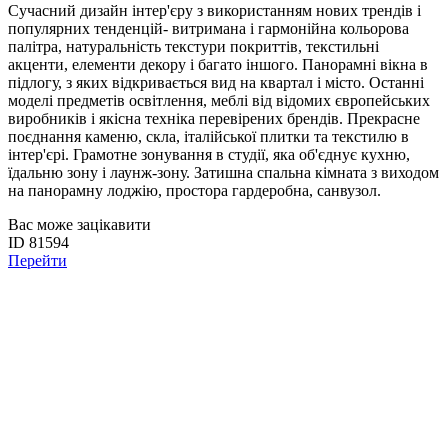
Сучасний дизайн інтер'єру з використанням нових трендів і
популярних тенденцій- витримана і гармонійна кольорова
палітра, натуральність текстури покриттів, текстильні
акценти, елементи декору і багато іншого. Панорамні вікна в
підлогу, з яких відкривається вид на квартал і місто. Останні
моделі предметів освітлення, меблі від відомих європейських
виробників і якісна техніка перевірених брендів. Прекрасне
поєднання каменю, скла, італійської плитки та текстилю в
інтер'єрі. Грамотне зонування в студії, яка об'єднує кухню,
їдальню зону і лаунж-зону. Затишна спальна кімната з виходом
на панорамну лоджію, простора гардеробна, санвузол.
Вас може зацікавити
ID 81594
Перейти