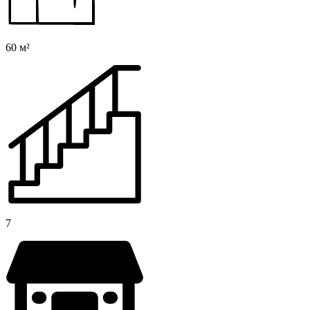
60 м²
7