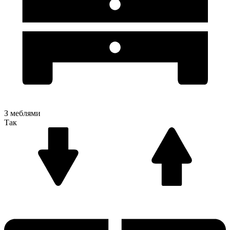
З меблями
Так