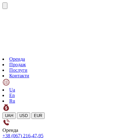
Оренда
Продаж
Послуги
Контакти
Ua
En
Ru
UAH
USD
EUR
Оренда
+38 (067) 216-47-95