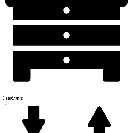
З меблями
Так