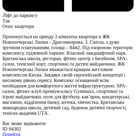
Ліфт до паркінгу
Так
Опис квартири
Пропонується на оренду 2-кімнатна квартира в ЖК
Новопечерські Липки - Драгомиирова, 3. Світла, з дуже
зручним плануванням, площа – 84м2. Під охороною територія
комплексу, підземний паркінг. Власний ландшафтний парк.
Британська школа, ресторан, фітнес-центр з басейном, SPA-
салон, тенісний корт, спортивні та дитячі майданчики. ЖК
Новопечерські Липки вважається кращим житловим
комплексом Києва. Завдяки своїй європейській концепції і
високому рівню сервісу. Комплекс оснащений всім
необхідним для комфортного життя інфраструктурою: SPA-
салон, фітнес-клуб преміум-класу Gymmaxx, спортивні та
ігрові майданчики, поле для футболу, кав’ярня, кондитерські,
магазини, відділення банку, аптека, хімчистка, Британська
міжнародна школа, дитячий сад, будинок дитячої творчості,
тенісна академія UTA.
Вас може зацікавити
ID 94302
Перейти