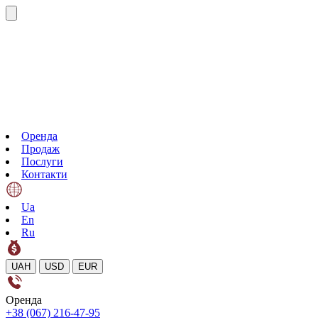
Оренда
Продаж
Послуги
Контакти
Ua
En
Ru
UAH
USD
EUR
Оренда
+38 (067) 216-47-95