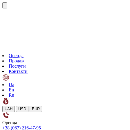
Оренда
Продаж
Послуги
Контакти
Ua
En
Ru
UAH
USD
EUR
Оренда
+38 (067) 216-47-95