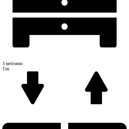
З меблями
Так