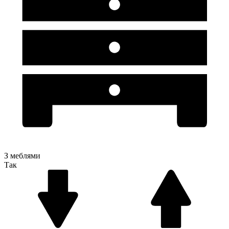
З меблями
Так