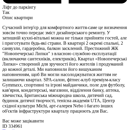
Ліфт до паркінгу
Так
Опис квартири
Сучасний інтер'єр для комфортного життя-саме це визначення
зовсім точно передає зміст дизайнерського ремонту. У
затишній кухні-вітальні можна не тільки прийняти гостей, але
і приготувати будь-які страви. В квартирі 2 окремі спальні, 2
санвузли, гардеробна, балкон засклений. Престижний ЖК
"Новопечерські Липки" з власною службою експлуатації
(включаючи сантехніків, електриків), Квартал «Новопечерські
Липки» створений для зручності його жителів і продуманий
до кожної деталі. Ми наповнили його вишуканим
наповненням, щоб Ви могли насолоджуватися життям не
залишаючи квартал. SPA-салон, фітнес-клуб преміум-класу
Gymmaxx, спортивні та ігрові майданчики, поле для футболу,
кав'ярня, кондитерські, магазини, відділення банку, аптека,
хімчистка, Британська міжнародна школа, дитячий сад,
будинок дитячої творчості, тенісна академія UTA, Центр
східної культури Michi, арт-галерея Nebo і багато інших
об'єктів інфраструктури кварталу працюють для Вас.
Вас може зацікавити
ID 334961