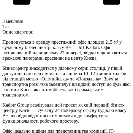
З меблями
Так
Опис квартири
Пропонується в оренду престижний офіс площею 215 м² у
сучасному бізнес-центрі класу B+ — БЦ Kadorr. Офіс
розташований на видовому 22 поверсі, звідки відкриваються
вражаючі панорамні краєвиди на центр Києва.
Бізнес-центр знаходиться у діловому серці столиці, у пішій
доступності до центру міста та лише за 10–12 хвилин ходьби
від станцій метро «Олімпійська» та «Вокзальна». Зручна
транспортна розв’язка забезпечує швидкий доступ до будь-якої
частини Києва як автомобілем, так і громадським
транспортом.
Kadorr Group реалізувала цей проєкт як свій перший бізнес-
центр у Києві — сучасну 24-поверхову офісну будівлю класу
B+, що відповідає високим вимогам до комфорту та
функціональності робочого простору.
Офіс ідеально підійде для представництва компанії, IT-