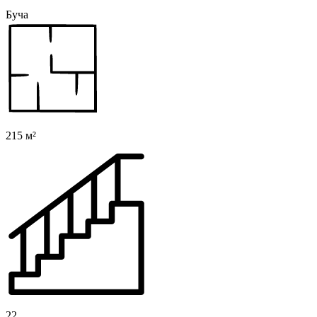
Буча
215 м²
22