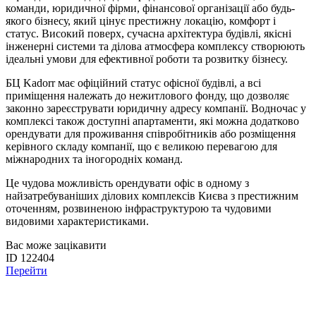
команди, юридичної фірми, фінансової організації або будь-
якого бізнесу, який цінує престижну локацію, комфорт і
статус. Високий поверх, сучасна архітектура будівлі, якісні
інженерні системи та ділова атмосфера комплексу створюють
ідеальні умови для ефективної роботи та розвитку бізнесу.
БЦ Kadorr має офіційний статус офісної будівлі, а всі
приміщення належать до нежитлового фонду, що дозволяє
законно зареєструвати юридичну адресу компанії. Водночас у
комплексі також доступні апартаменти, які можна додатково
орендувати для проживання співробітників або розміщення
керівного складу компанії, що є великою перевагою для
міжнародних та іногородніх команд.
Це чудова можливість орендувати офіс в одному з
найзатребуваніших ділових комплексів Києва з престижним
оточенням, розвиненою інфраструктурою та чудовими
видовими характеристиками.
Вас може зацікавити
ID 122404
Перейти