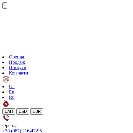
Оренда
Продаж
Послуги
Контакти
Ua
En
Ru
UAH
USD
EUR
Оренда
+38 (067) 216-47-95