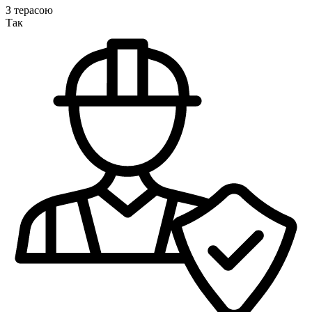
З терасою
Так