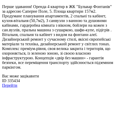
Перше здавання! Оренда 4 квартир в ЖК "Бульвар Фонтанів"
за адресою Саперне Поле, 5. Площа квартири 157м2.
Продумане планування апартаментів, 2 спальні та кабінет,
кухня-вітальня (50,7м2), 3 санвузли з ванною та душовими
кабінами, гардеробна кімната з вікном, бойлери на кожен з
сан.вузлів, пральна машина з сушаркою, шафи-купе, підігрів .
Вітальня, спальня та кабінет з видом на фонтани алеї.
Дизайнерський ремонт у сучасному стилі, якісні європейські
матеріали та техніка, дизайнерський ремонт у світлих тонах.
Комплекс преміум-рівня, своя велика закрита і територія, що
охороняється, із зеленою зоною, зі своєю власною
інфраструктурою. Концепція «двір без машин» - гарантія
безпеки, все переміщення транспорту здійснюється підземним
паркінгом.
Вас може зацікавити
ID 335434
Перейти