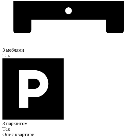
З меблями
Так
З паркінгом
Так
Опис квартири