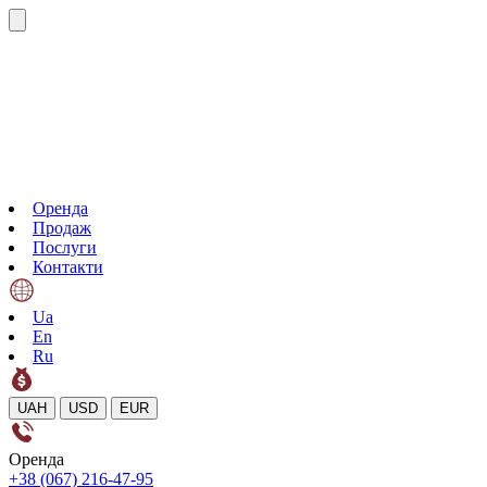
Оренда
Продаж
Послуги
Контакти
Ua
En
Ru
UAH
USD
EUR
Оренда
+38 (067) 216-47-95