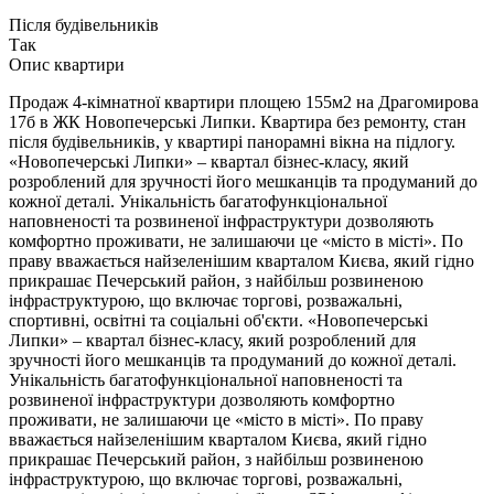
Після будівельників
Так
Опис квартири
Продаж 4-кімнатної квартири площею 155м2 на Драгомирова
17б в ЖК Новопечерські Липки. Квартира без ремонту, стан
після будівельників, у квартирі панорамні вікна на підлогу.
«Новопечерські Липки» – квартал бізнес-класу, який
розроблений для зручності його мешканців та продуманий до
кожної деталі. Унікальність багатофункціональної
наповненості та розвиненої інфраструктури дозволяють
комфортно проживати, не залишаючи це «місто в місті». По
праву вважається найзеленішим кварталом Києва, який гідно
прикрашає Печерський район, з найбільш розвиненою
інфраструктурою, що включає торгові, розважальні,
спортивні, освітні та соціальні об'єкти. «Новопечерські
Липки» – квартал бізнес-класу, який розроблений для
зручності його мешканців та продуманий до кожної деталі.
Унікальність багатофункціональної наповненості та
розвиненої інфраструктури дозволяють комфортно
проживати, не залишаючи це «місто в місті». По праву
вважається найзеленішим кварталом Києва, який гідно
прикрашає Печерський район, з найбільш розвиненою
інфраструктурою, що включає торгові, розважальні,