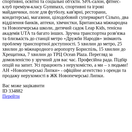
спортивні, освітні та соціальні об'єкти. SPA-салон, фітнес-
клуб преміум-класу Gymmaxx, спортивні та ігрові
майданчики, поле для футболу, кав'ярні, ресторани,
кондитерські, магазини, цілодобовий супермаркет Сільпо, два
відділення банків, аптеки, хімчистки, Британська міжнародна
та Новопечерська школи, дитячий садок Leap Kids, тенісна
академія UTA та багато інших. Зручна транспортна розв'язка
та близькість до станції метро «Дружби Народів» знімають
проблему транспортної доступності. 5 хвилин до метро, ​​25
хвилин до міжнародного аеропорту Бориспіль, 15 хвилин до
Хрещатика, 7 хвилин до ТРЦ Ocean Plaza. Перегляд за
домовленістю у зручний для вас час. Професійна рада. Підбір
опцій на запит. Усі працюють з нерухомістю, а ми – з людьми!
АН «Новопечерські Липки» - офіційне агентство з оренди та
продажу нерухомості в ЖК Новопечерські Липки.
Вас може зацікавити
ID 334882
Перейти