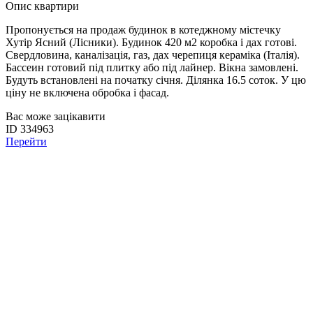
Опис квартири
Пропонується
на
продаж
будинок
в
котеджному
містечку
Хутір
Ясний
(
Лісники
)
.
Будинок
420
м2
коробка
і
дах
готові
.
Свердловина
,
каналізація
,
газ
,
дах
черепиця
кераміка
(
Італія
)
.
Бассеин
готовий
під
плитку
або
під
лайнер
.
Вікна
замовлені
.
Будуть
встановлені
на початку січня
.
Ділянка
16.5
соток
.
У
цю
ціну
не включена
обробка
і
фасад
.
Вас може зацікавити
ID 334963
Перейти