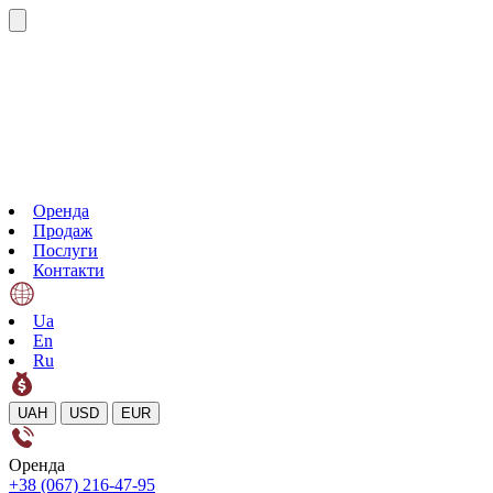
Оренда
Продаж
Послуги
Контакти
Ua
En
Ru
UAH
USD
EUR
Оренда
+38 (067) 216-47-95