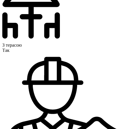
З терасою
Так