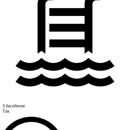
З басейном
Так