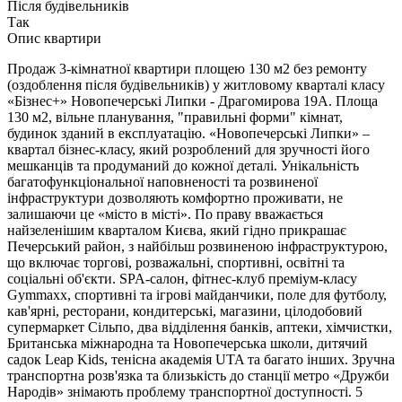
Після будівельників
Так
Опис квартири
Продаж 3-кімнатної квартири площею 130 м2 без ремонту
(оздоблення після будівельників) у житловому кварталі класу
«Бізнес+» Новопечерські Липки - Драгомирова 19А. Площа
130 м2, вільне планування, "правильні форми" кімнат,
будинок зданий в експлуатацію. «Новопечерські Липки» –
квартал бізнес-класу, який розроблений для зручності його
мешканців та продуманий до кожної деталі. Унікальність
багатофункціональної наповненості та розвиненої
інфраструктури дозволяють комфортно проживати, не
залишаючи це «місто в місті». По праву вважається
найзеленішим кварталом Києва, який гідно прикрашає
Печерський район, з найбільш розвиненою інфраструктурою,
що включає торгові, розважальні, спортивні, освітні та
соціальні об'єкти. SPA-салон, фітнес-клуб преміум-класу
Gymmaxx, спортивні та ігрові майданчики, поле для футболу,
кав'ярні, ресторани, кондитерські, магазини, цілодобовий
супермаркет Сільпо, два відділення банків, аптеки, хімчистки,
Британська міжнародна та Новопечерська школи, дитячий
садок Leap Kids, тенісна академія UTA та багато інших. Зручна
транспортна розв'язка та близькість до станції метро «Дружби
Народів» знімають проблему транспортної доступності. 5