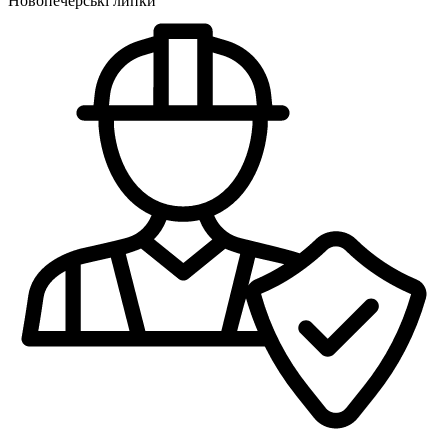
Новопечерські липки