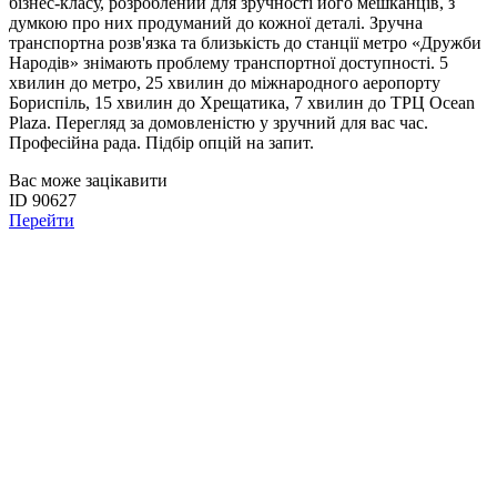
бізнес-класу, розроблений для зручності його мешканців, з
думкою про них продуманий до кожної деталі. Зручна
транспортна розв'язка та близькість до станції метро «Дружби
Народів» знімають проблему транспортної доступності. 5
хвилин до метро, 25 хвилин до міжнародного аеропорту
Бориспіль, 15 хвилин до Хрещатика, 7 хвилин до ТРЦ Ocean
Plaza. Перегляд за домовленістю у зручний для вас час.
Професійна рада. Підбір опцій на запит.
Вас може зацікавити
ID 90627
Перейти