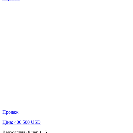
Продаж
Ціна: 406 500 USD
Верхогляда (8 чер.) , 5