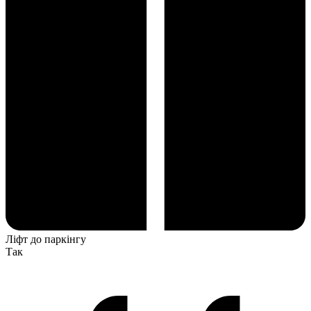
Ліфт до паркінгу
Так