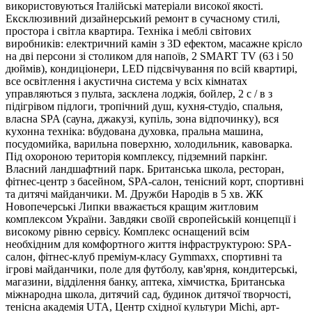
використовуються Італійські матеріали високої якості.
Ексклюзивний дизайнерський ремонт в сучасному стилі,
простора і світла квартира. Техніка і меблі світових
виробників: електричний камін з 3D ефектом, масажне крісло
на дві персони зі столиком для напоїв, 2 SMART TV (63 і 50
дюймів), кондиціонери, LED підсвічування по всій квартирі,
все освітлення і акустична система у всіх кімнатах
управляються з пульта, засклена лоджія, бойлер, 2 c / в з
підігрівом підлоги, тропічний душ, кухня-студіо, спальня,
власна SPA (сауна, джакузі, купіль, зона відпочинку), вся
кухонна техніка: вбудована духовка, пральна машина,
посудомийка, варильна поверхню, холодильник, кавоварка.
Під охороною територія комплексу, підземний паркінг.
Власний ландшафтний парк. Британська школа, ресторан,
фітнес-центр з басейном, SPA-салон, тенісний корт, спортивні
та дитячі майданчики. М. Дружби Народів в 5 хв. ЖК
Новопечерські Липки вважається кращим житловим
комплексом України. Завдяки своїй європейській концепції і
високому рівню сервісу. Комплекс оснащений всім
необхідним для комфортного життя інфраструктурою: SPA-
салон, фітнес-клуб преміум-класу Gymmaxx, спортивні та
ігрові майданчики, поле для футболу, кав'ярня, кондитерські,
магазини, відділення банку, аптека, хімчистка, Британська
міжнародна школа, дитячий сад, будинок дитячої творчості,
тенісна академія UTA, Центр східної культури Michi, арт-