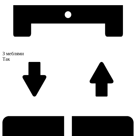
З меблями
Так