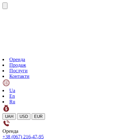
Оренда
Продаж
Послуги
Контакти
Ua
En
Ru
UAH
USD
EUR
Оренда
+38 (067) 216-47-95