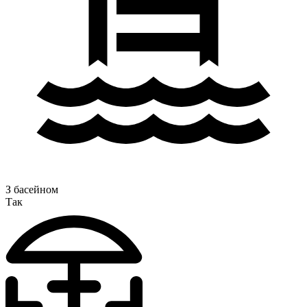
З басейном
Так