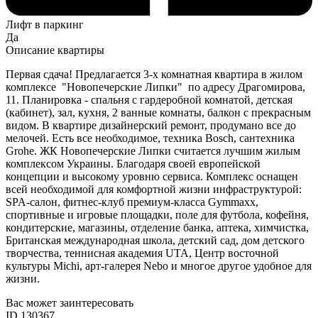
Лифт в паркинг
Да
Описание квартиры
Первая сдача! Предлагается 3-х комнатная квартира в жилом
комплексе "Новопечерские Липки" по адресу Драгомирова,
11. Планировка - спальня с гардеробной комнатой, детская
(кабинет), зал, кухня, 2 ванные комнаты, балкон с прекрасным
видом. В квартире дизайнерский ремонт, продумано все до
мелочей. Есть все необходимое, техника Bosch, сантехника
Grohe. ЖК Новопечерские Липки считается лучшим жилым
комплексом Украины. Благодаря своей европейской
концепции и высокому уровню сервиса. Комплекс оснащен
всей необходимой для комфортной жизни инфраструктурой:
SPA-салон, фитнес-клуб премиум-класса Gymmaxx,
спортивные и игровые площадки, поле для футбола, кофейня,
кондитерские, магазины, отделение банка, аптека, химчистка,
Британская международная школа, детский сад, дом детского
творчества, теннисная академия UTA, Центр восточной
культуры Michi, арт-галерея Nebo и многое другое удобное для
жизни.
Вас может заинтересовать
ID 130367