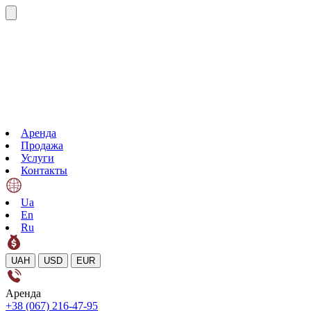
Аренда
Продажа
Услуги
Контакты
Ua
En
Ru
UAH
USD
EUR
Аренда
+38 (067) 216-47-95