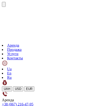
Аренда
Продажа
Услуги
Контакты
Ua
En
Ru
UAH
USD
EUR
Аренда
+38 (067) 216-47-95