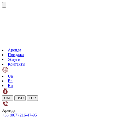
Аренда
Продажа
Услуги
Контакты
Ua
En
Ru
UAH
USD
EUR
Аренда
+38 (067) 216-47-95