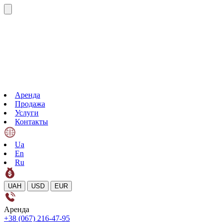
Аренда
Продажа
Услуги
Контакты
Ua
En
Ru
UAH
USD
EUR
Аренда
+38 (067) 216-47-95