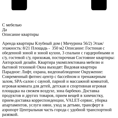
С мебелью
Да
Описание квартиры
Аренда квартиры Клубный дом ( Мичурина 56/2) Этаж/
этажность: 8/21 Площадь - 350 м2 Описание: Гостиная с
обеденной зоной и зоной кухни, 3 спальни с гардеробными и
с/у, гостевой с/у, прихожая, постирочная Состояние квартиры:
Авторский дизайн. Квартира укомплектована мебелю и
бытовой техникой Окна выходят: Видовая квартира
Парадное: Лифт, охрана, видеонаблюдение Окружение:
Современный фитнес-центр с бассейном и тренажерным
залом, SPA-салон с сауной, парной и массажной комнатой,
игровая комната для детей, детская и спортивная игровая
площадка на свежем воздухе, зона барбекю. Доставка
продуктов и других товаров, прием вещей в химчистку,
прием-доставка корреспонденции, VALET-сервис, уборка
апартаментов, услуги няни, уход за детьми, трансферт в
аэропорт Центральная часть города с удобной транспортной
разязкой.