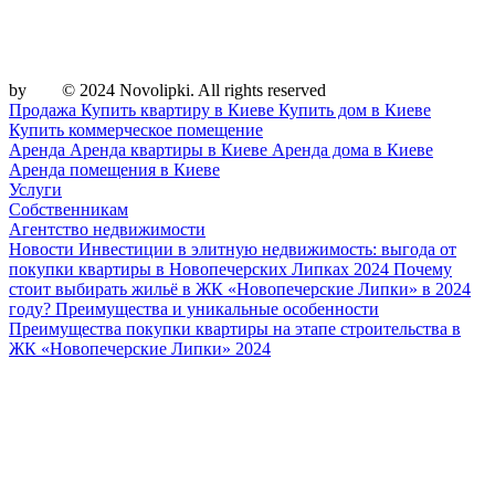
by
© 2024 Novolipki. All rights reserved
Продажа
Купить квартиру в Киеве
Купить дом в Киеве
Купить коммерческое помещение
Аренда
Аренда квартиры в Киеве
Аренда дома в Киеве
Аренда помещения в Киеве
Услуги
Собственникам
Агентство недвижимости
Новости
Инвестиции в элитную недвижимость: выгода от
покупки квартиры в Новопечерских Липках 2024
Почему
стоит выбирать жильё в ЖК «Новопечерские Липки» в 2024
году? Преимущества и уникальные особенности
Преимущества покупки квартиры на этапе строительства в
ЖК «Новопечерские Липки» 2024