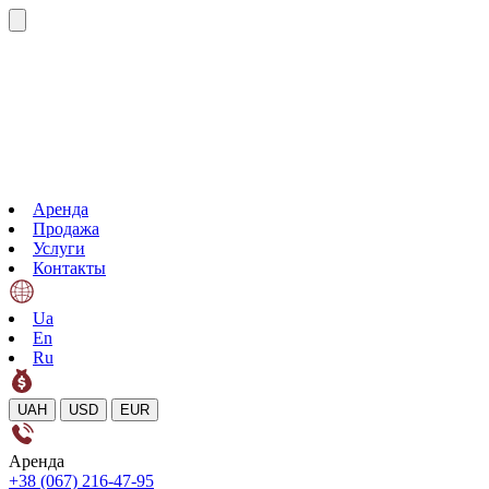
Аренда
Продажа
Услуги
Контакты
Ua
En
Ru
UAH
USD
EUR
Аренда
+38 (067) 216-47-95