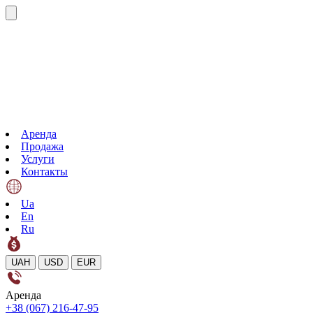
Аренда
Продажа
Услуги
Контакты
Ua
En
Ru
UAH
USD
EUR
Аренда
+38 (067) 216-47-95