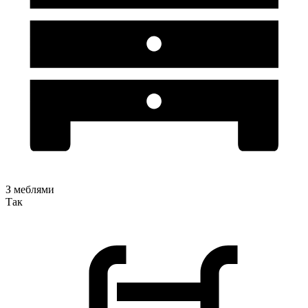
З меблями
Так