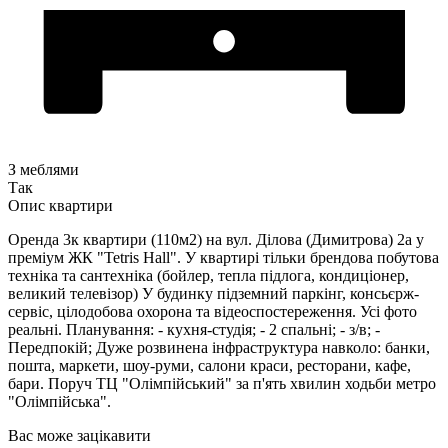
З меблями
Так
Опис квартири
Оренда 3к квартири (110м2) на вул. Ділова (Димитрова) 2а у
преміум ЖК "Tetris Hall". У квартирі тільки брендова побутова
техніка та сантехніка (бойлер, тепла підлога, кондиціонер,
великий телевізор) У будинку підземний паркінг, консьєрж-
сервіс, цілодобова охорона та відеоспостереження. Усі фото
реальні. Планування: - кухня-студія; - 2 спальні; - з/в; -
Передпокій; Дуже розвинена інфраструктура навколо: банки,
пошта, маркети, шоу-руми, салони краси, ресторани, кафе,
бари. Поруч ТЦ "Олімпійський" за п'ять хвилин ходьби метро
"Олімпійська".
Вас може зацікавити