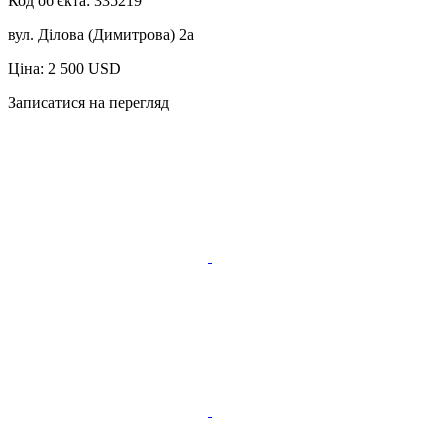
Код об'єкта:
335219
вул. Ділова (Димитрова) 2а
Ціна: 2 500 USD
Записатися на перегляд