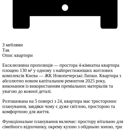
З меблями
Так
Опис квартири
Ексклюзивна пропозиція — простора 4-кімнатна квартира
площею 130 м² у одному з найпрестижніших житлових
комплексів Києва — ЖК Новопечерські Липки. Квартира з
абсолютно новим капітальним ремонтом 2025 року,
виконаним із використанням преміальних матеріалів та
увагою до кожної деталі.
Розташована на 5 поверсі з 24, квартира має тристороннє
планування, завдяки чому є дуже світлою, просторою та
комфортною для життя.
Функціональне планування включає: простору вітальню для
сімейного відпочинку, окрему кухню з обідньою зоною, три