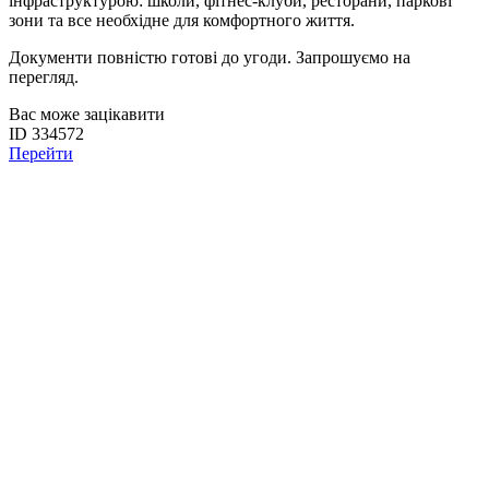
інфраструктурою: школи, фітнес-клуби, ресторани, паркові
зони та все необхідне для комфортного життя.
Документи повністю готові до угоди. Запрошуємо на
перегляд.
Вас може зацікавити
ID 334572
Перейти