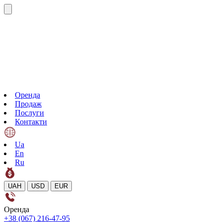
Оренда
Продаж
Послуги
Контакти
Ua
En
Ru
UAH
USD
EUR
Оренда
+38 (067) 216-47-95