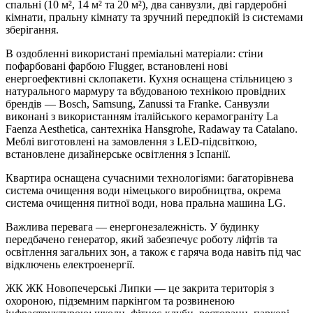
спальні (10 м², 14 м² та 20 м²), два санвузли, дві гардеробні
кімнати, пральну кімнату та зручний передпокій із системами
зберігання.
В оздобленні використані преміальні матеріали: стіни
пофарбовані фарбою Flugger, встановлені нові
енергоефективні склопакети. Кухня оснащена стільницею з
натурального мармуру та вбудованою технікою провідних
брендів — Bosch, Samsung, Zanussi та Franke. Санвузли
виконані з використанням італійського керамограніту La
Faenza Aesthetica, сантехніка Hansgrohe, Radaway та Catalano.
Меблі виготовлені на замовлення з LED-підсвіткою,
встановлене дизайнерське освітлення з Іспанії.
Квартира оснащена сучасними технологіями: багаторівнева
система очищення води німецького виробництва, окрема
система очищення питної води, нова пральна машина LG.
Важлива перевага — енергонезалежність. У будинку
передбачено генератор, який забезпечує роботу ліфтів та
освітлення загальних зон, а також є гаряча вода навіть під час
відключень електроенергії.
ЖК ЖК Новопечерські Липки — це закрита територія з
охороною, підземним паркінгом та розвиненою