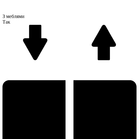
З меблями
Так