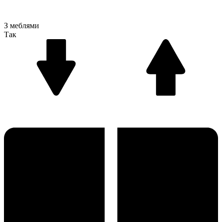
З меблями
Так