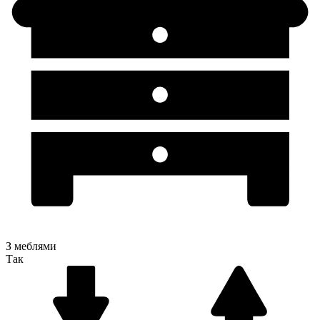
З меблями
Так