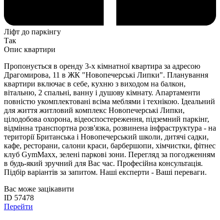
Ліфт до паркінгу
Так
Опис квартири
Пропонується в оренду 3-х кімнатної квартира за адресою
Драгомирова, 11 в ЖК "Новопечерські Липки". Планування
квартири включає в себе, кухню з виходом на балкон,
вітальню, 2 спальні, ванну і душову кімнату. Апартаменти
повністю укомплектовані всіма меблями і технікою. Ідеальний
для життя житловий комплекс Новопечерські Липки,
цілодобова охорона, відеоспостереження, підземний паркінг,
відмінна транспортна розв'язка, розвинена інфраструктура - на
території Британська і Новопечерський школи, дитячі садки,
кафе, ресторани, салони краси, барбершопи, хімчистки, фітнес
клуб GymMaxx, зелені паркові зони. Перегляд за погодженням
в будь-який зручний для Вас час. Професійна консультація.
Підбір варіантів за запитом. Наші експерти - Ваші переваги.
Вас може зацікавити
ID 57478
Перейти