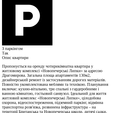
З паркінгом
Так
Опис квартири
Пропонується на оренду чотирикімнатна квартира у
житловому комплексі «Новопечерські Липки» за адресою
Драгомирова. Загальна площа апартаментів 130м2,
дизайнерський ремонт із застосуванням дорогих матеріалів.
Повністю укомплектована меблями та технікою. Планування
включає: кухню-вітальню, три спальні з гардеробними і
ванною кімнатою, гостьовий санвузол. Ідеальний для життя
житловий комплекс «Новопечерські Липки», цілодобова
охорона, відеоспостереження, підземний паркінг, відмінна
транспортна розв'язка, розвинена інфраструктура – ​​на
території Британська та Новопечерська школи, дитячі садки,