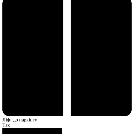
Ліфт до паркінгу
Так