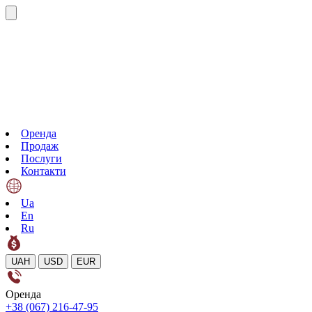
Оренда
Продаж
Послуги
Контакти
Ua
En
Ru
UAH
USD
EUR
Оренда
+38 (067) 216-47-95