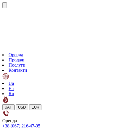
Оренда
Продаж
Послуги
Контакти
Ua
En
Ru
UAH
USD
EUR
Оренда
+38 (067) 216-47-95