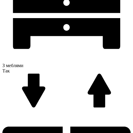
З меблями
Так