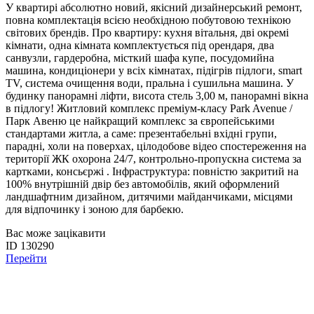
У квартирі абсолютно новий, якісний дизайнерський ремонт,
повна комплектація всією необхідною побутовою технікою
світових брендів. Про квартиру: кухня вітальня, дві окремі
кімнати, одна кімната комплектується під орендаря, два
санвузли, гардеробна, місткий шафа купе, посудомийна
машина, кондиціонери у всіх кімнатах, підігрів підлоги, smart
TV, система очищення води, пральна і сушильна машина. У
будинку панорамні ліфти, висота стель 3,00 м, панорамні вікна
в підлогу! Житловий комплекс преміум-класу Park Avenue /
Парк Авеню це найкращий комплекс за європейськими
стандартами житла, а саме: презентабельні вхідні групи,
парадні, холи на поверхах, цілодобове відео спостереження на
території ЖК охорона 24/7, контрольно-пропускна система за
картками, консьєржі . Інфраструктура: повністю закритий на
100% внутрішній двір без автомобілів, який оформлений
ландшафтним дизайном, дитячими майданчиками, місцями
для відпочинку і зоною для барбекю.
Вас може зацікавити
ID 130290
Перейти