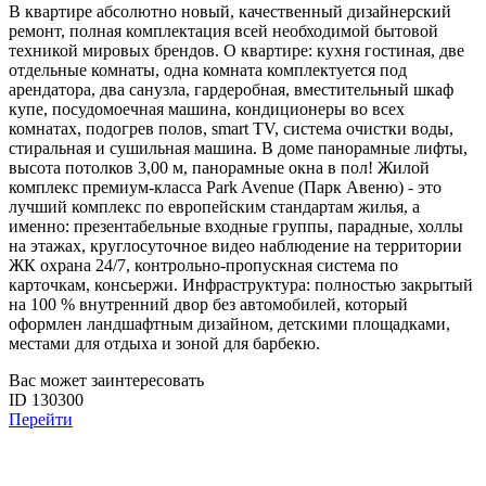
В квартире абсолютно новый, качественный дизайнерский
ремонт, полная комплектация всей необходимой бытовой
техникой мировых брендов. О квартире: кухня гостиная, две
отдельные комнаты, одна комната комплектуется под
арендатора, два санузла, гардеробная, вместительный шкаф
купе, посудомоечная машина, кондиционеры во всех
комнатах, подогрев полов, smart TV, система очистки воды,
стиральная и сушильная машина. В доме панорамные лифты,
высота потолков 3,00 м, панорамные окна в пол! Жилой
комплекс премиум-класса Park Avenue (Парк Авеню) - это
лучший комплекс по европейским стандартам жилья, а
именно: презентабельные входные группы, парадные, холлы
на этажах, круглосуточное видео наблюдение на территории
ЖК охрана 24/7, контрольно-пропускная система по
карточкам, консьержи. Инфраструктура: полностью закрытый
на 100 % внутренний двор без автомобилей, который
оформлен ландшафтным дизайном, детскими площадками,
местами для отдыха и зоной для барбекю.
Вас может заинтересовать
ID 130300
Перейти