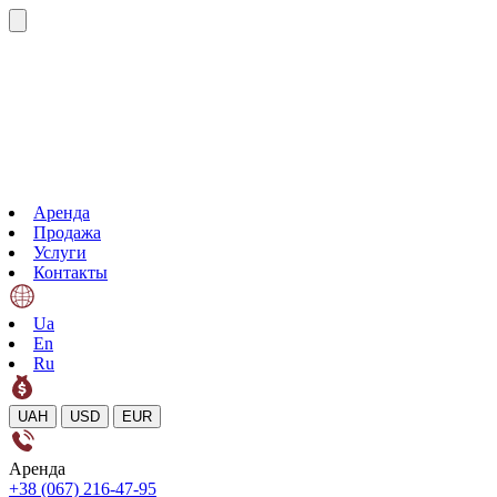
Аренда
Продажа
Услуги
Контакты
Ua
En
Ru
UAH
USD
EUR
Аренда
+38 (067) 216-47-95