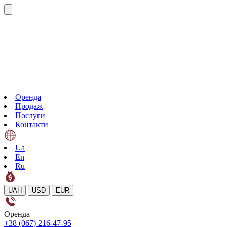
Оренда
Продаж
Послуги
Контакти
Ua
En
Ru
UAH
USD
EUR
Оренда
+38 (067) 216-47-95